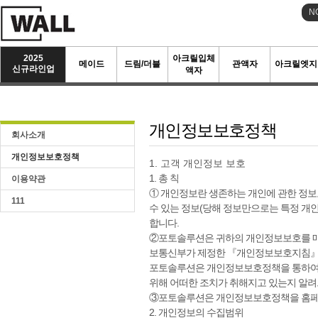
N
2025
아크릴입체
메이드
드림/더블
관액자
아크릴엣지
신규라인업
액자
개인정보보호정책
회사소개
개인정보보호정책
1. 고객 개인정보 보호
1. 총 칙
이용약관
① 개인정보란 생존하는 개인에 관한 정보
111
수 있는 정보(당해 정보만으로는 특정 개인
합니다.
②포토솔루션은 귀하의 개인정보보호를 
보통신부가 제정한 『개인정보보호지침』
포토솔루션은 개인정보보호정책을 통하여
위해 어떠한 조치가 취해지고 있는지 알려
③포토솔루션은 개인정보보호정책을 홈페이
2. 개인정보의 수집범위