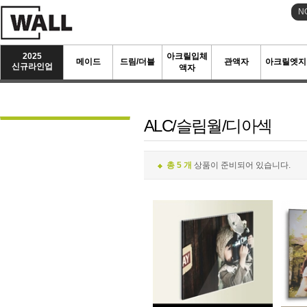
N
2025
아크릴입체
메이드
드림/더블
관액자
아크릴엣지
신규라인업
액자
ALC/슬림월/디아섹
총 5 개
상품이 준비되어 있습니다.