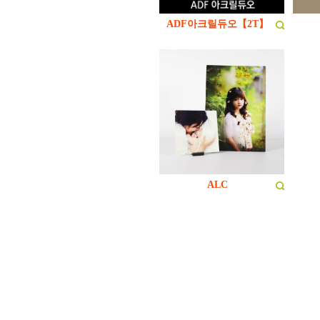
ADF아크릴듀오【2T】
ALC