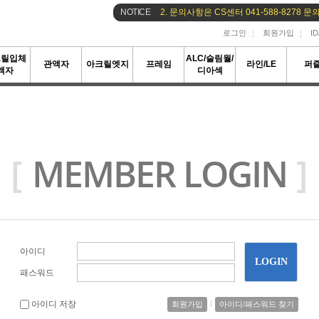
NOTICE
로그인
회원가입
I
크릴입체
ALC/슬림월/
관액자
아크릴엣지
프레임
라인/LE
퍼
액자
디아섹
[
MEMBER LOGIN
]
아이디
패스워드
아이디 저장
l
회원가입
아이디/패스워드 찾기