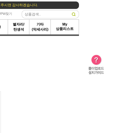
D/PW찾기
별자리/
기타
My
즐
상품리스트
탄생석
(악세사리)