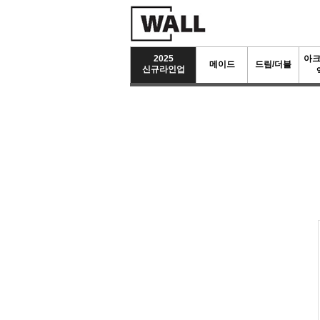
2025
아
메이드
드림/더블
신규라인업