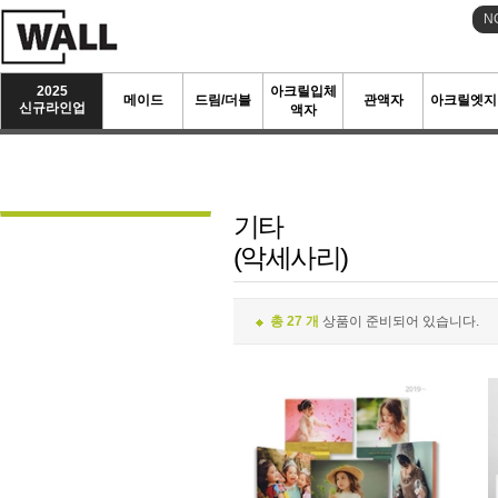
N
2025
아크릴입체
메이드
드림/더블
관액자
아크릴엣지
신규라인업
액자
기타
(악세사리)
총 27 개
상품이 준비되어 있습니다.