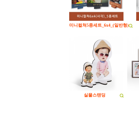
미니컬쳐5종세트_6x4_(일반형)
실물스탠딩